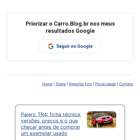
Priorizar o Carro.Blog.br nos meus
resultados Google
Seguir no Google
Home
|
Sobre
|
Reportar Erro
|
Privacidade
|
Contato
Pajero TR4: ficha técnica,
versões, preços e o que
checar antes de comprar
um exemplar usado