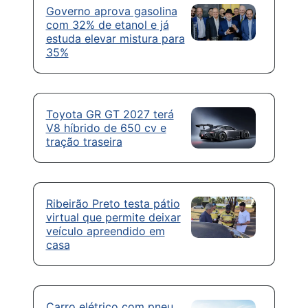
Governo aprova gasolina
com 32% de etanol e já
estuda elevar mistura para
35%
Toyota GR GT 2027 terá
V8 híbrido de 650 cv e
tração traseira
Ribeirão Preto testa pátio
virtual que permite deixar
veículo apreendido em
casa
Carro elétrico com pneu