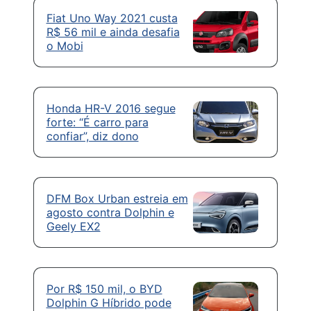
Fiat Uno Way 2021 custa
R$ 56 mil e ainda desafia
o Mobi
Honda HR-V 2016 segue
forte: “É carro para
confiar”, diz dono
DFM Box Urban estreia em
agosto contra Dolphin e
Geely EX2
Por R$ 150 mil, o BYD
Dolphin G Híbrido pode