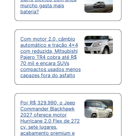
murcho gasta mais
bateria?
Com motor 2.0, câmbio
automático e tração 4×4
com reduzida, Mitsubishi
Pajero TR4 cobra até R$
70 mil e encara SUVs
compactos usados menos
capazes fora do asfalto
Por R$ 329.990, o Jeep
Commander Blackhawk
2027 oferece motor
Hurricane 2.0 Flex de 272
cv, sete lugares,
acabamento premium e