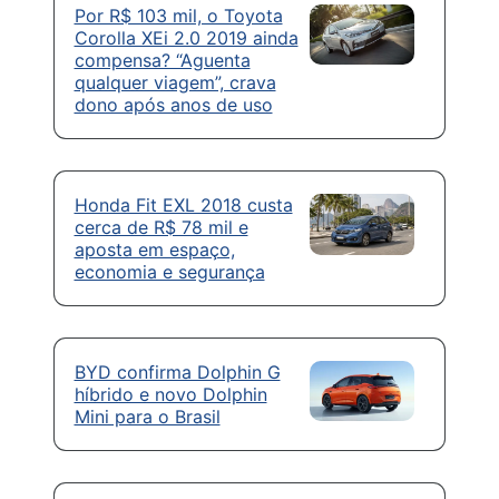
Por R$ 103 mil, o Toyota
Corolla XEi 2.0 2019 ainda
compensa? “Aguenta
qualquer viagem”, crava
dono após anos de uso
Honda Fit EXL 2018 custa
cerca de R$ 78 mil e
aposta em espaço,
economia e segurança
BYD confirma Dolphin G
híbrido e novo Dolphin
Mini para o Brasil