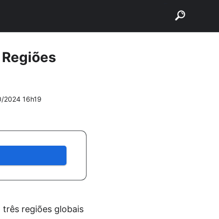
buscar
s Regiões
0/2024 16h19
três regiões globais