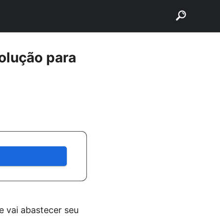
buscar
olução para
 vai abastecer seu