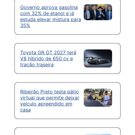
Governo aprova gasolina
com 32% de etanol e já
estuda elevar mistura para
35%
Toyota GR GT 2027 terá
V8 híbrido de 650 cv e
tração traseira
Ribeirão Preto testa pátio
virtual que permite deixar
veículo apreendido em
casa