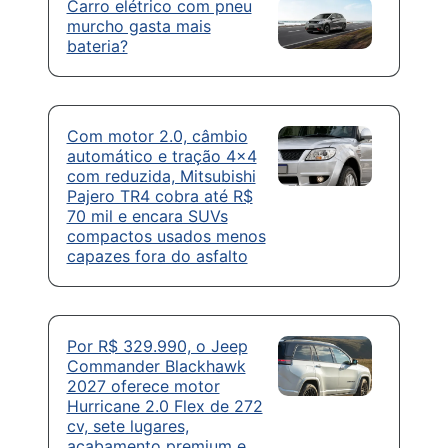
Carro elétrico com pneu
murcho gasta mais
bateria?
Com motor 2.0, câmbio
automático e tração 4×4
com reduzida, Mitsubishi
Pajero TR4 cobra até R$
70 mil e encara SUVs
compactos usados menos
capazes fora do asfalto
Por R$ 329.990, o Jeep
Commander Blackhawk
2027 oferece motor
Hurricane 2.0 Flex de 272
cv, sete lugares,
acabamento premium e