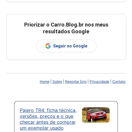
Priorizar o Carro.Blog.br nos meus
resultados Google
Seguir no Google
Home
|
Sobre
|
Reportar Erro
|
Privacidade
|
Contato
Pajero TR4: ficha técnica,
versões, preços e o que
checar antes de comprar
um exemplar usado