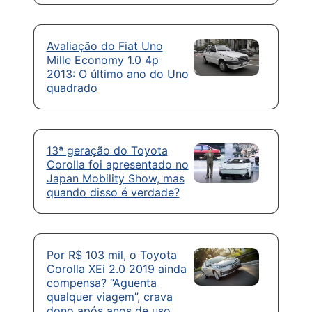
Avaliação do Fiat Uno
Mille Economy 1.0 4p
2013: O último ano do Uno
quadrado
13ª geração do Toyota
Corolla foi apresentado no
Japan Mobility Show, mas
quando disso é verdade?
Por R$ 103 mil, o Toyota
Corolla XEi 2.0 2019 ainda
compensa? “Aguenta
qualquer viagem”, crava
dono após anos de uso