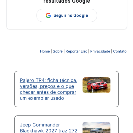
resultados Google
Seguir no Google
Home
|
Sobre
|
Reportar Erro
|
Privacidade
|
Contato
Pajero TR4: ficha técnica,
versões, preços e o que
checar antes de comprar
um exemplar usado
Jeep Commander
Blackhawk 2027 traz 272