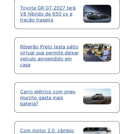
Toyota GR GT 2027 terá
V8 híbrido de 650 cv e
tração traseira
Ribeirão Preto testa pátio
virtual que permite deixar
veículo apreendido em
casa
Carro elétrico com pneu
murcho gasta mais
bateria?
Com motor 2.0, câmbio