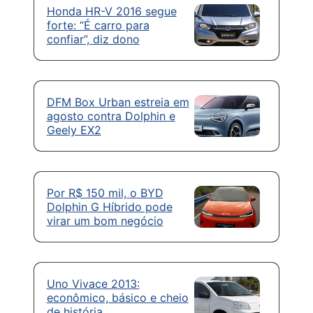
Honda HR-V 2016 segue
forte: “É carro para
confiar”, diz dono
DFM Box Urban estreia em
agosto contra Dolphin e
Geely EX2
Por R$ 150 mil, o BYD
Dolphin G Híbrido pode
virar um bom negócio
Uno Vivace 2013:
econômico, básico e cheio
de história