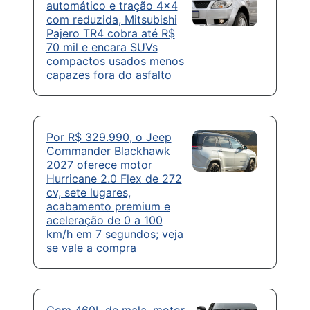
automático e tração 4×4
com reduzida, Mitsubishi
Pajero TR4 cobra até R$
70 mil e encara SUVs
compactos usados menos
capazes fora do asfalto
Por R$ 329.990, o Jeep
Commander Blackhawk
2027 oferece motor
Hurricane 2.0 Flex de 272
cv, sete lugares,
acabamento premium e
aceleração de 0 a 100
km/h em 7 segundos; veja
se vale a compra
Com 460L de mala, motor