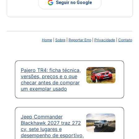
Seguir no Google
Home
|
Sobre
|
Reportar Erro
|
Privacidade
|
Contato
Pajero TR4: ficha técnica,
versões, preços e o que
checar antes de comprar
um exemplar usado
Jeep Commander
Blackhawk 2027 traz 272
cv, sete lugares e
desempenho de esportivo,