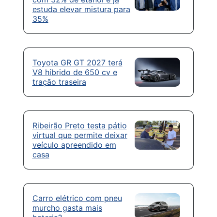
estuda elevar mistura para
35%
Toyota GR GT 2027 terá
V8 híbrido de 650 cv e
tração traseira
Ribeirão Preto testa pátio
virtual que permite deixar
veículo apreendido em
casa
Carro elétrico com pneu
murcho gasta mais