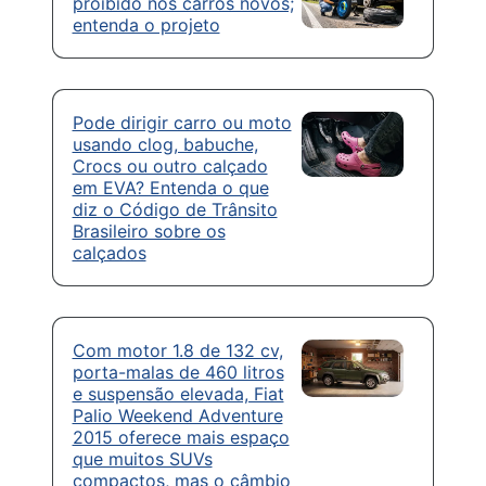
proibido nos carros novos;
entenda o projeto
Pode dirigir carro ou moto
usando clog, babuche,
Crocs ou outro calçado
em EVA? Entenda o que
diz o Código de Trânsito
Brasileiro sobre os
calçados
Com motor 1.8 de 132 cv,
porta-malas de 460 litros
e suspensão elevada, Fiat
Palio Weekend Adventure
2015 oferece mais espaço
que muitos SUVs
compactos, mas o câmbio