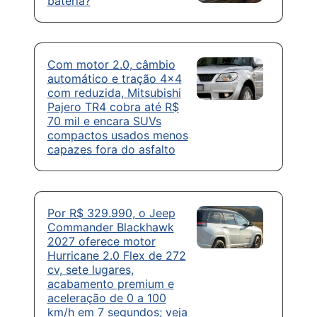
bateria?
Com motor 2.0, câmbio
automático e tração 4×4
com reduzida, Mitsubishi
Pajero TR4 cobra até R$
70 mil e encara SUVs
compactos usados menos
capazes fora do asfalto
Por R$ 329.990, o Jeep
Commander Blackhawk
2027 oferece motor
Hurricane 2.0 Flex de 272
cv, sete lugares,
acabamento premium e
aceleração de 0 a 100
km/h em 7 segundos; veja