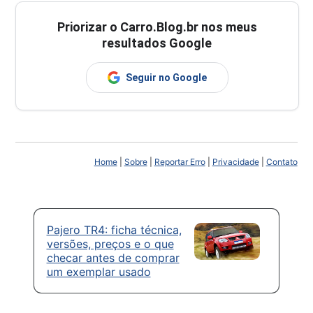
Priorizar o Carro.Blog.br nos meus
resultados Google
Seguir no Google
Home
|
Sobre
|
Reportar Erro
|
Privacidade
|
Contato
Pajero TR4: ficha técnica,
versões, preços e o que
checar antes de comprar
um exemplar usado