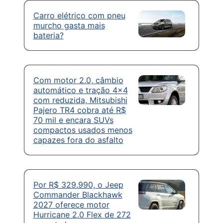
Carro elétrico com pneu
murcho gasta mais
bateria?
Com motor 2.0, câmbio
automático e tração 4×4
com reduzida, Mitsubishi
Pajero TR4 cobra até R$
70 mil e encara SUVs
compactos usados menos
capazes fora do asfalto
Por R$ 329.990, o Jeep
Commander Blackhawk
2027 oferece motor
Hurricane 2.0 Flex de 272