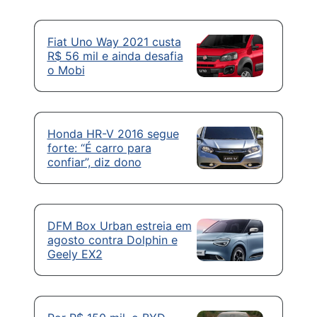
Fiat Uno Way 2021 custa
R$ 56 mil e ainda desafia
o Mobi
Honda HR-V 2016 segue
forte: “É carro para
confiar”, diz dono
DFM Box Urban estreia em
agosto contra Dolphin e
Geely EX2