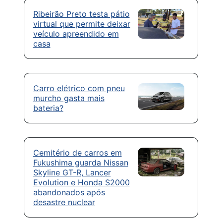
Ribeirão Preto testa pátio
virtual que permite deixar
veículo apreendido em
casa
Carro elétrico com pneu
murcho gasta mais
bateria?
Cemitério de carros em
Fukushima guarda Nissan
Skyline GT-R, Lancer
Evolution e Honda S2000
abandonados após
desastre nuclear