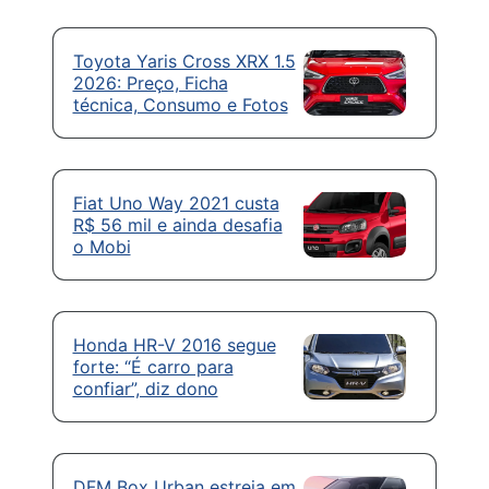
Toyota Yaris Cross XRX 1.5
2026: Preço, Ficha
técnica, Consumo e Fotos
Fiat Uno Way 2021 custa
R$ 56 mil e ainda desafia
o Mobi
Honda HR-V 2016 segue
forte: “É carro para
confiar”, diz dono
DFM Box Urban estreia em