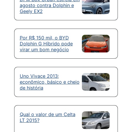
agosto contra Dolphin e
Geely EX2
Por R$ 150 mil, o BYD
Dolphin G Híbrido pode
virar um bom negócio
Uno Vivace 2013:
econômico, básico e cheio
de história
Qual o valor de um Celta
LT 2015?