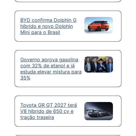
BYD confirma Dolphin G
híbrido e novo Dolphin
Mini para o Brasil
Governo aprova gasolina
com 32% de etanol e já
estuda elevar mistura para
35%
Toyota GR GT 2027 terá
V8 híbrido de 650 cv e
tração traseira