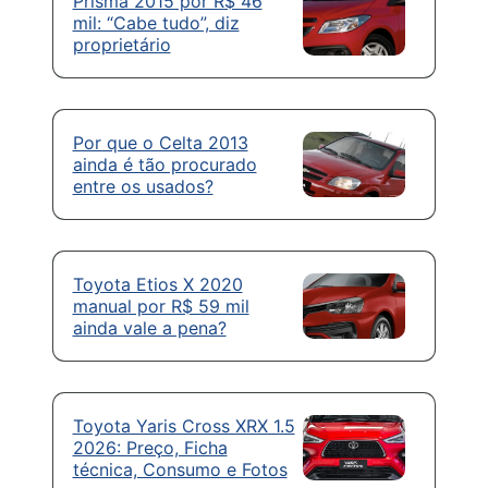
Prisma 2015 por R$ 46
mil: “Cabe tudo”, diz
proprietário
Por que o Celta 2013
ainda é tão procurado
entre os usados?
Toyota Etios X 2020
manual por R$ 59 mil
ainda vale a pena?
Toyota Yaris Cross XRX 1.5
2026: Preço, Ficha
técnica, Consumo e Fotos