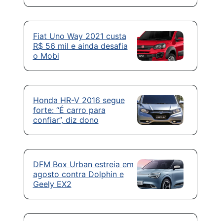
Fiat Uno Way 2021 custa
R$ 56 mil e ainda desafia
o Mobi
Honda HR-V 2016 segue
forte: “É carro para
confiar”, diz dono
DFM Box Urban estreia em
agosto contra Dolphin e
Geely EX2