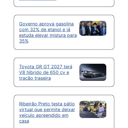
Governo aprova gasolina
com 32% de etanol e já
estuda elevar mistura para
35%
Toyota GR GT 2027 terá
V8 híbrido de 650 cv e
tração traseira
Ribeirão Preto testa pátio
virtual que permite deixar
veículo apreendido em
casa