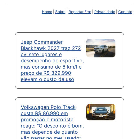
Home
|
Sobre
|
Reportar Erro
|
Privacidade
|
Contato
Jeep Commander
Blackhawk 2027 traz 272
cv, sete lugares e
desempenho de esportivo,
mas consumo de 6 km/l e
preço de R$ 329.990
elevam o custo de uso
Volkswagen Polo Track
custa R$ 86.990 em
promoção e motorista
reage: “O desconto é bom,
mas depende de quanto
vão pagar no meu usado”