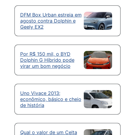
DFM Box Urban estreia em
agosto contra Dolphin e
Geely EX2
Por R$ 150 mil, o BYD
Dolphin G Híbrido pode
virar um bom negócio
Uno Vivace 2013:
econômico, básico e cheio
de história
Qual o valor de um Celta