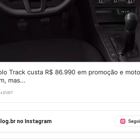
lo Track custa R$ 86.990 em promoção e motor
m, mas...
•
31/07
Blog.br no Instagram
Segui