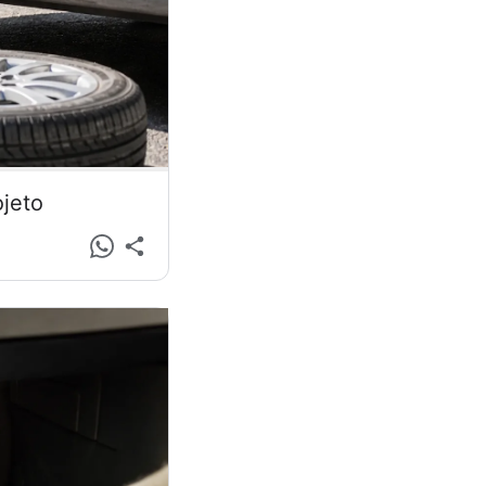
ojeto