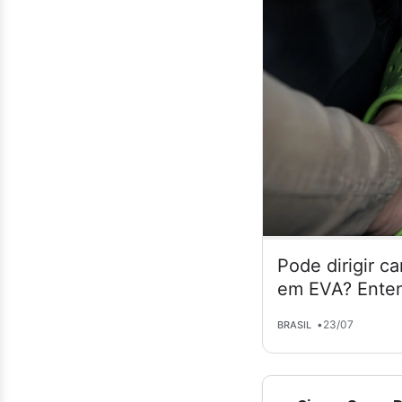
Pode dirigir c
em EVA? Enten
•
23/07
BRASIL