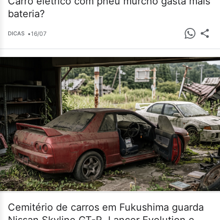
Carro elétrico com pneu murcho gasta mais
bateria?
•
16/07
DICAS
Cemitério de carros em Fukushima guarda