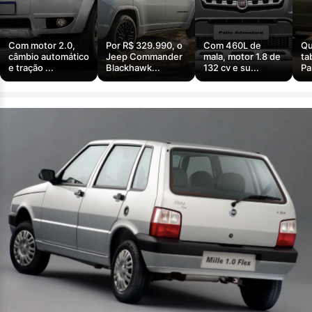
Com motor 2.0,
Por R$ 329.990, o
Com 460L de
Qu
câmbio automático
Jeep Commander
mala, motor 1.8 de
ta
e tração ...
Blackhawk...
132 cv e su...
Pa