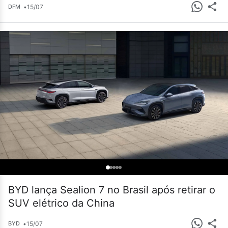
•
15/07
DFM
BYD lança Sealion 7 no Brasil após retirar o
SUV elétrico da China
•
15/07
BYD