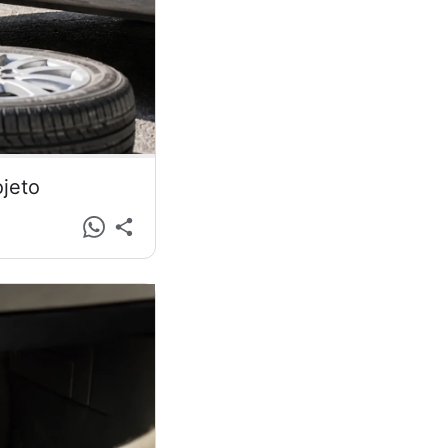
ojeto