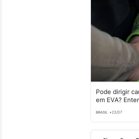
Pode dirigir c
em EVA? Enten
•
23/07
BRASIL