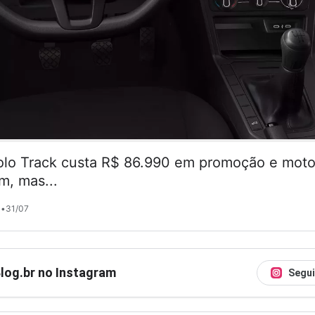
lo Track custa R$ 86.990 em promoção e motor
m, mas...
•
31/07
Blog.br no Instagram
Segui