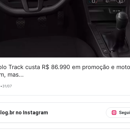
lo Track custa R$ 86.990 em promoção e motor
m, mas...
•
31/07
Blog.br no Instagram
Segui