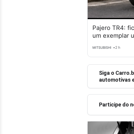
Pajero TR4: fi
um exemplar 
•
2 h
MITSUBISHI
Siga o
Carro.b
automotivas e
Participe do 