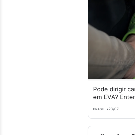
Pode dirigir c
em EVA? Enten
•
23/07
BRASIL