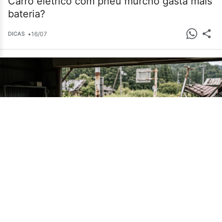
Carro elétrico com pneu murcho gasta mais
bateria?
•
16/07
DICAS
Cemitério de carros em Fukushima guarda