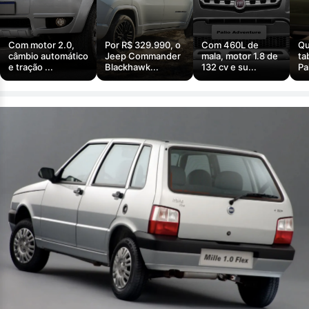
Com motor 2.0,
Por R$ 329.990, o
Com 460L de
Qu
câmbio automático
Jeep Commander
mala, motor 1.8 de
ta
e tração ...
Blackhawk...
132 cv e su...
Pa