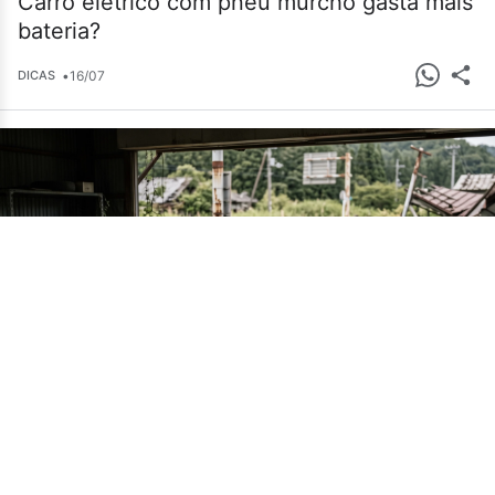
Carro elétrico com pneu murcho gasta mais
bateria?
•
16/07
DICAS
Cemitério de carros em Fukushima guarda