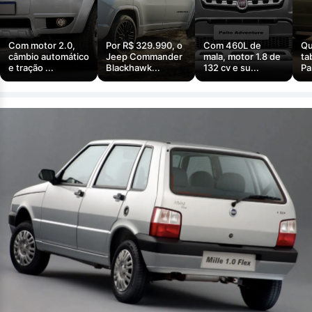
Com motor 2.0,
Por R$ 329.990, o
Com 460L de
Qu
câmbio automático
Jeep Commander
mala, motor 1.8 de
ta
e tração ...
Blackhawk...
132 cv e su...
Pa