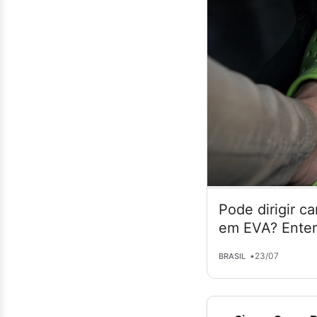
Pode dirigir c
em EVA? Enten
•
23/07
BRASIL