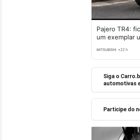
Pajero TR4: fi
um exemplar 
•
22 h
MITSUBISHI
Siga o
Carro.b
automotivas e
Participe do 