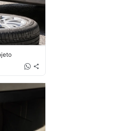
ojeto