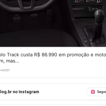
lo Track custa R$ 86.990 em promoção e motor
m, mas...
•
31/07
Blog.br no Instagram
Segui