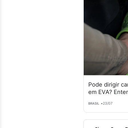
Pode dirigir c
em EVA? Enten
•
23/07
BRASIL