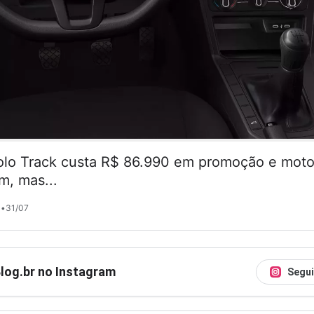
lo Track custa R$ 86.990 em promoção e motor
m, mas...
•
31/07
Blog.br no Instagram
Segui