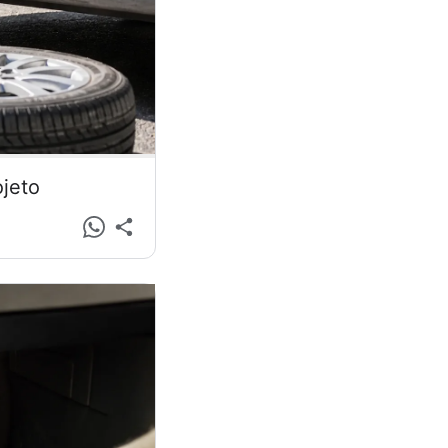
ojeto