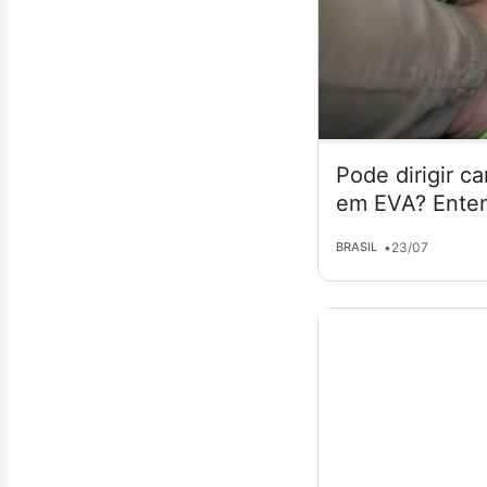
Pode dirigir c
em EVA? Enten
•
23/07
BRASIL