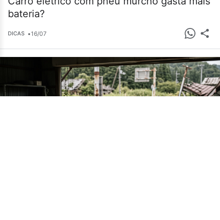
Carro elétrico com pneu murcho gasta mais
bateria?
•
16/07
DICAS
Cemitério de carros em Fukushima guarda