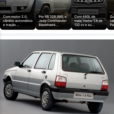
Com motor 2.0,
Por R$ 329.990, o
Com 460L de
Qu
câmbio automático
Jeep Commander
mala, motor 1.8 de
ta
e tração ...
Blackhawk...
132 cv e su...
Pa