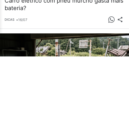
Carro elétrico com pneu murcho gasta mais
bateria?
•
16/07
DICAS
Cemitério de carros em Fukushima guarda