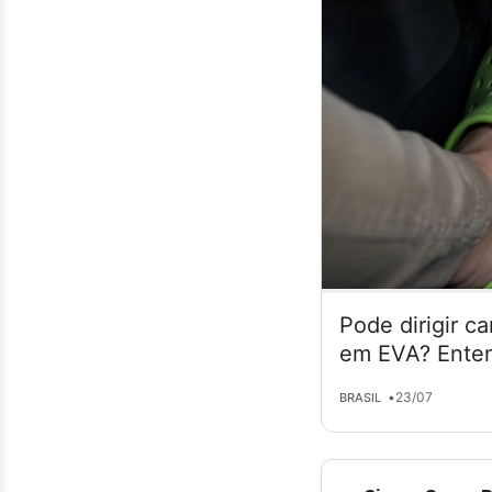
Pode dirigir c
em EVA? Enten
•
23/07
BRASIL