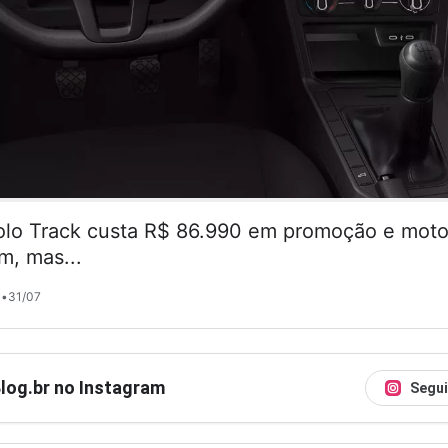
lo Track custa R$ 86.990 em promoção e motor
m, mas...
•
31/07
Blog.br no Instagram
Segui