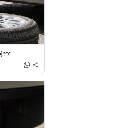
ojeto