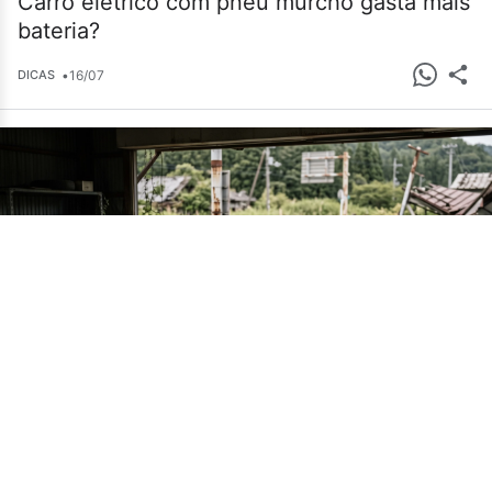
Carro elétrico com pneu murcho gasta mais
bateria?
•
16/07
DICAS
Cemitério de carros em Fukushima guarda