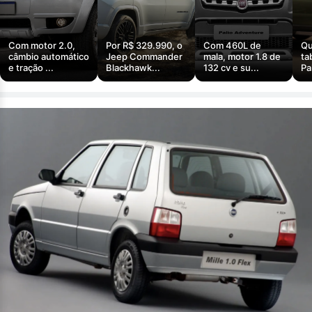
Com motor 2.0,
Por R$ 329.990, o
Com 460L de
Qu
câmbio automático
Jeep Commander
mala, motor 1.8 de
ta
e tração ...
Blackhawk...
132 cv e su...
Pa