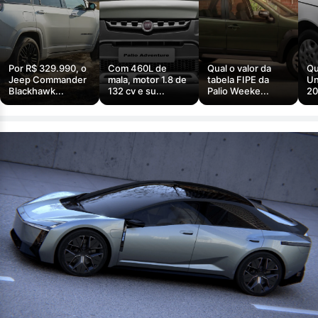
Por R$ 329.990, o
Com 460L de
Qual o valor da
Qu
Jeep Commander
mala, motor 1.8 de
tabela FIPE da
Un
Blackhawk...
132 cv e su...
Palio Weeke...
20