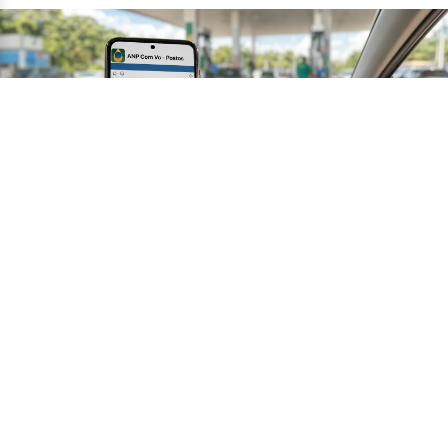
Veja como denunciar postos de
combustível com novo app da ANP
•
14/07
TECNOLOGIA