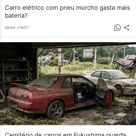
Carro elétrico com pneu murcho gasta mais
bateria?
•
16/07
DICAS
Cemitério de carros em Fukushima guarda