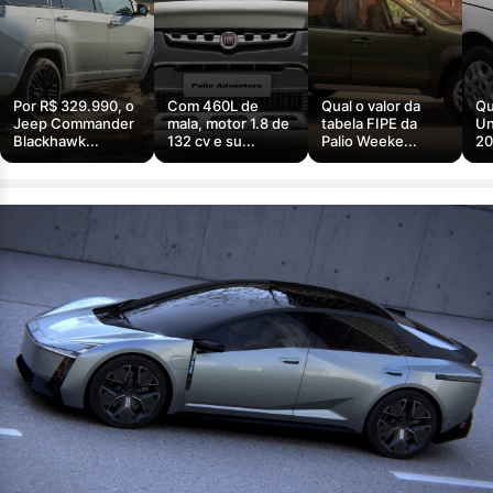
Por R$ 329.990, o
Com 460L de
Qual o valor da
Qu
Jeep Commander
mala, motor 1.8 de
tabela FIPE da
Un
Blackhawk...
132 cv e su...
Palio Weeke...
20