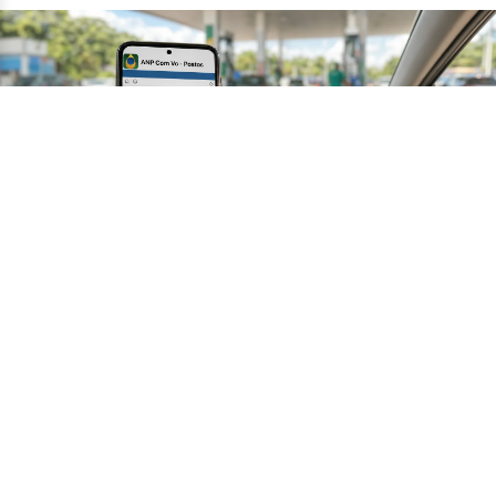
Veja como denunciar postos de
combustível com novo app da ANP
•
14/07
TECNOLOGIA