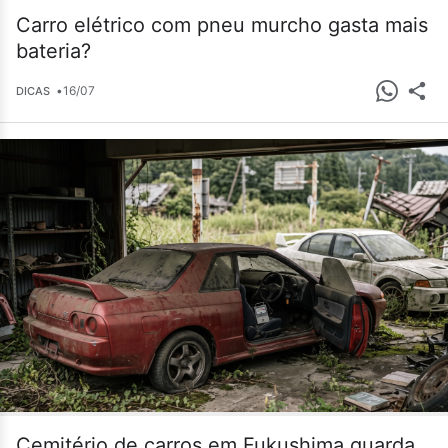
Carro elétrico com pneu murcho gasta mais
bateria?
•
16/07
DICAS
Cemitério de carros em Fukushima guarda