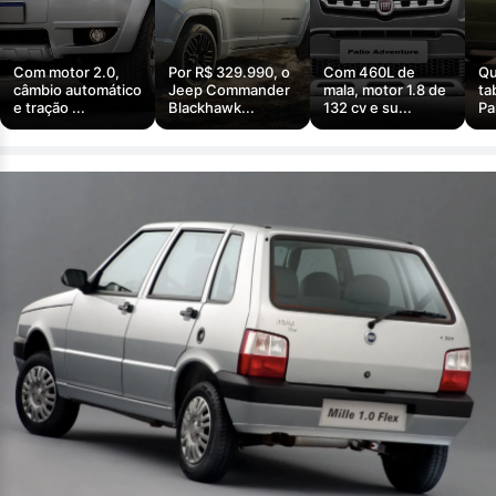
Com motor 2.0,
Por R$ 329.990, o
Com 460L de
Qu
câmbio automático
Jeep Commander
mala, motor 1.8 de
ta
e tração ...
Blackhawk...
132 cv e su...
Pa