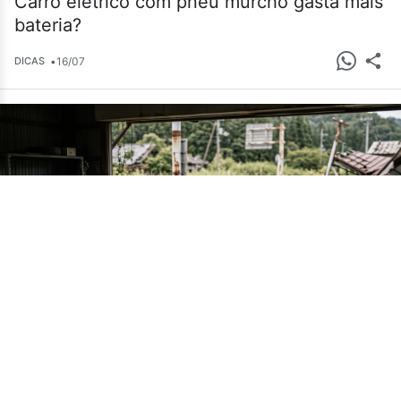
Carro elétrico com pneu murcho gasta mais
bateria?
•
16/07
DICAS
Cemitério de carros em Fukushima guarda