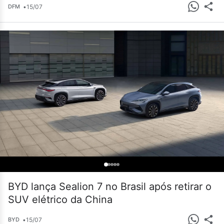
•
15/07
DFM
BYD lança Sealion 7 no Brasil após retirar o
SUV elétrico da China
•
15/07
BYD