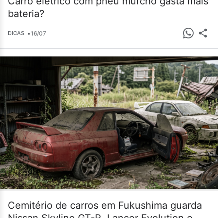
Carro elétrico com pneu murcho gasta mais
bateria?
•
16/07
DICAS
Cemitério de carros em Fukushima guarda