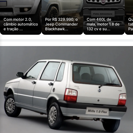
Com motor 2.0,
Por R$ 329.990, o
Com 460L de
Qu
câmbio automático
Jeep Commander
mala, motor 1.8 de
ta
e tração ...
Blackhawk...
132 cv e su...
Pa