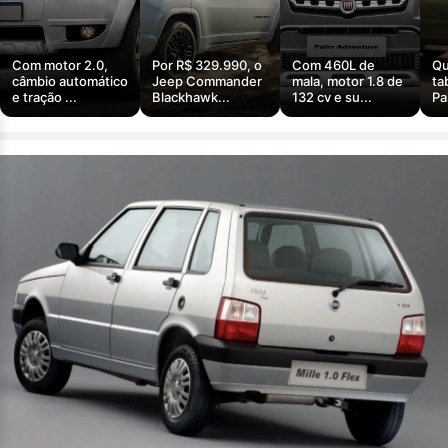
Com motor 2.0,
Por R$ 329.990, o
Com 460L de
Qu
câmbio automático
Jeep Commander
mala, motor 1.8 de
ta
e tração ...
Blackhawk...
132 cv e su...
Pa