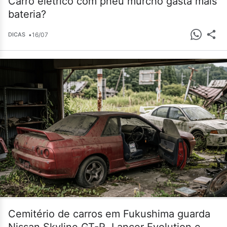
Carro elétrico com pneu murcho gasta mais
bateria?
•
16/07
DICAS
Cemitério de carros em Fukushima guarda