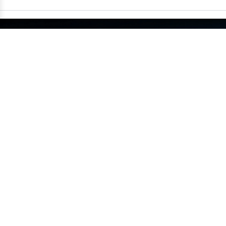
China supera um milhão de carros
exportados em um único mês
•
14/07
MUNDO