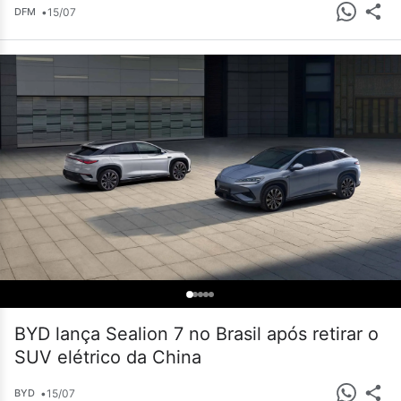
•
15/07
DFM
BYD lança Sealion 7 no Brasil após retirar o
SUV elétrico da China
•
15/07
BYD