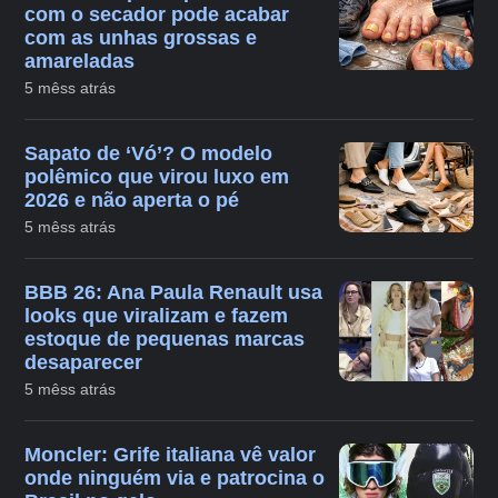
com o secador pode acabar
com as unhas grossas e
amareladas
5 mêss atrás
Sapato de ‘Vó’? O modelo
polêmico que virou luxo em
2026 e não aperta o pé
5 mêss atrás
BBB 26: Ana Paula Renault usa
looks que viralizam e fazem
estoque de pequenas marcas
desaparecer
5 mêss atrás
Moncler: Grife italiana vê valor
onde ninguém via e patrocina o