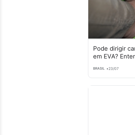
Pode dirigir c
em EVA? Enten
•
23/07
BRASIL