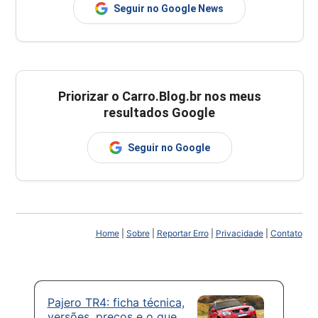
Seguir no Google News
Priorizar o Carro.Blog.br nos meus
resultados Google
Seguir no Google
Home
|
Sobre
|
Reportar Erro
|
Privacidade
|
Contato
Pajero TR4: ficha técnica,
versões, preços e o que