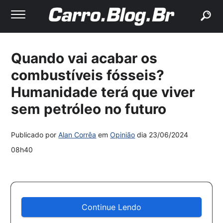
buscar
Quando vai acabar os
combustíveis fósseis?
Humanidade terá que viver
sem petróleo no futuro
Publicado por
Alan Corrêa
em
Opinião
dia
23/06/2024
08h40
Continue Lendo