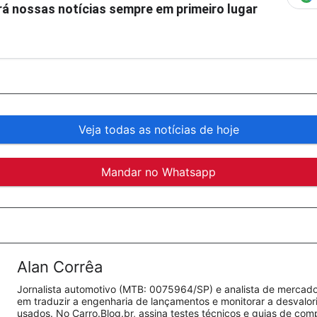
á nossas notícias sempre em primeiro lugar
Veja todas as notícias de hoje
Mandar no Whatsapp
Alan Corrêa
Jornalista automotivo (MTB: 0075964/SP) e analista de mercado.
em traduzir a engenharia de lançamentos e monitorar a desvalo
usados. No Carro.Blog.br, assina testes técnicos e guias de co