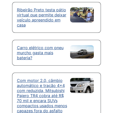
Ribeirão Preto testa pátio
virtual que permite deixar
veículo apreendido em
casa
Carro elétrico com pneu
murcho gasta mais
bateria?
Com motor 2.0, câmbio
automático e tração 4×4
com reduzida, Mitsubishi
Pajero TR4 cobra até R$
70 mil e encara SUVs
compactos usados menos
capazes fora do asfalto