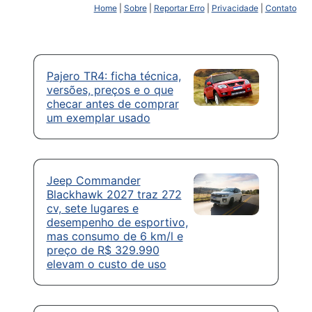
Home
|
Sobre
|
Reportar Erro
|
Privacidade
|
Contato
Pajero TR4: ficha técnica,
versões, preços e o que
checar antes de comprar
um exemplar usado
Jeep Commander
Blackhawk 2027 traz 272
cv, sete lugares e
desempenho de esportivo,
mas consumo de 6 km/l e
preço de R$ 329.990
elevam o custo de uso