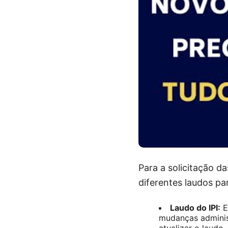
Para a solicitação d
diferentes laudos pa
Laudo do IPI:
E
mudanças adminis
atualizar o laudo.