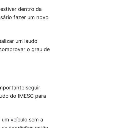
 estiver dentro da
essário fazer um novo
ealizar um laudo
 comprovar o grau de
importante seguir
laudo do IMESC para
e um veículo sem a
 as condições estão