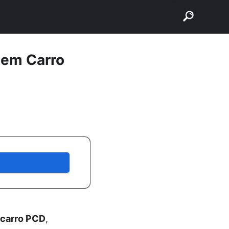
buscar
s em Carro
carro PCD
,