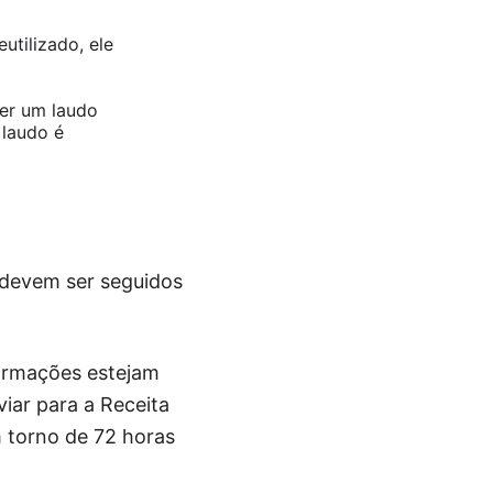
utilizado, ele
zer um laudo
 laudo é
e devem ser seguidos
formações estejam
viar para a Receita
m torno de 72 horas