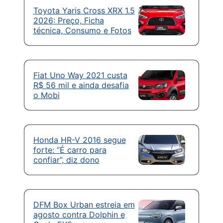
Toyota Yaris Cross XRX 1.5
2026: Preço, Ficha
técnica, Consumo e Fotos
Fiat Uno Way 2021 custa
R$ 56 mil e ainda desafia
o Mobi
Honda HR-V 2016 segue
forte: “É carro para
confiar”, diz dono
DFM Box Urban estreia em
agosto contra Dolphin e