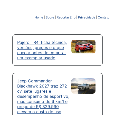
Home
|
Sobre
|
Reportar Erro
|
Privacidade
|
Contato
Pajero TR4: ficha técnica,
versões, preços e o que
checar antes de comprar
um exemplar usado
Jeep Commander
Blackhawk 2027 traz 272
cv, sete lugares e
desempenho de esportivo,
mas consumo de 6 km/l e
preço de R$ 329.990
elevam o custo de uso