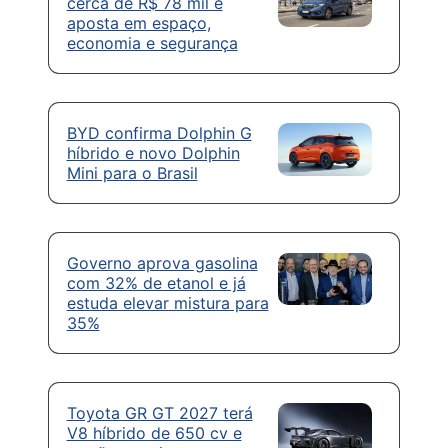
cerca de R$ 78 mil e
aposta em espaço,
economia e segurança
BYD confirma Dolphin G
híbrido e novo Dolphin
Mini para o Brasil
Governo aprova gasolina
com 32% de etanol e já
estuda elevar mistura para
35%
Toyota GR GT 2027 terá
V8 híbrido de 650 cv e