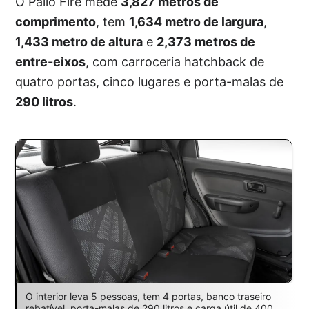
O Palio Fire mede
3,827 metros de
comprimento
, tem
1,634 metro de largura
,
1,433 metro de altura
e
2,373 metros de
entre-eixos
, com carroceria hatchback de
quatro portas, cinco lugares e porta-malas de
290 litros
.
O interior leva 5 pessoas, tem 4 portas, banco traseiro
rebatível, porta-malas de 290 litros e carga útil de 400