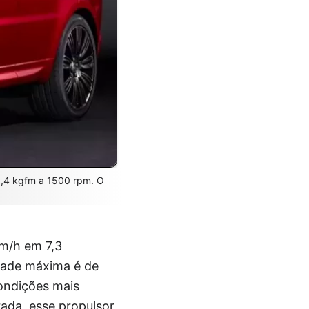
1,4 kgfm a 1500 rpm. O
m/h em 7,3
idade máxima é de
ondições mais
ada, esse propulsor