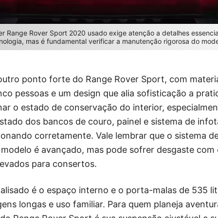
 Range Rover Sport 2020 usado exige atenção a detalhes essenciai
nologia, mas é fundamental verificar a manutenção rigorosa do mode
 outro ponto forte do Range Rover Sport, com materia
nco pessoas e um design que alia sofisticação a prati
nar o estado de conservação do interior, especialme
estado dos bancos de couro, painel e sistema de info
cionando corretamente. Vale lembrar que o sistema d
 modelo é avançado, mas pode sofrer desgaste com 
levados para consertos.
alisado é o espaço interno e o porta-malas de 535 li
ens longas e uso familiar. Para quem planeja aventu