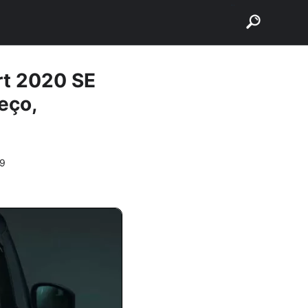
buscar
rt 2020 SE
eço,
59