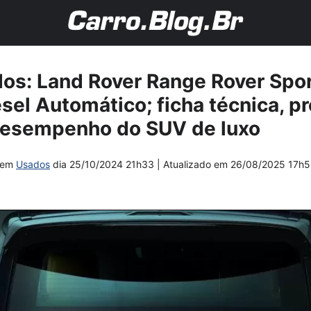
dos: Land Rover Range Rover Spo
sel Automático; ficha técnica, pr
esempenho do SUV de luxo
em
Usados
dia
25/10/2024 21h33
| Atualizado em
26/08/2025 17h