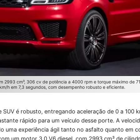
om 2993 cm³, 306 cv de potência a 4000 rpm e torque máximo de 7
0 km/h em 7,3 segundos, com desempenho robusto e eficiente.
SUV é robusto, entregando aceleração de 0 a 100 k
astante rápido para um veículo desse porte. A veloc
o uma experiência ágil tanto no asfalto quanto em c
com um motor 3.0 V6 diesel, com 2993 cm³ de cilindr