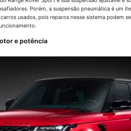
 do Range Rover Sport é sua suspensão ajustável e 
esafiadores. Porém, a suspensão pneumática é um i
 carros usados, pois reparos nesse sistema podem se
 funcionamento.
tor e potência