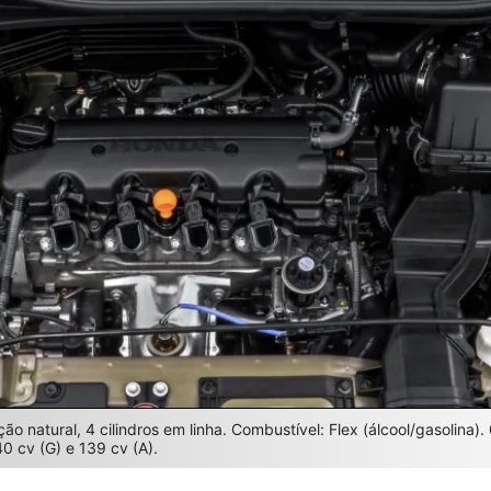
ção natural, 4 cilindros em linha. Combustível: Flex (álcool/gasolina)
0 cv (G) e 139 cv (A).