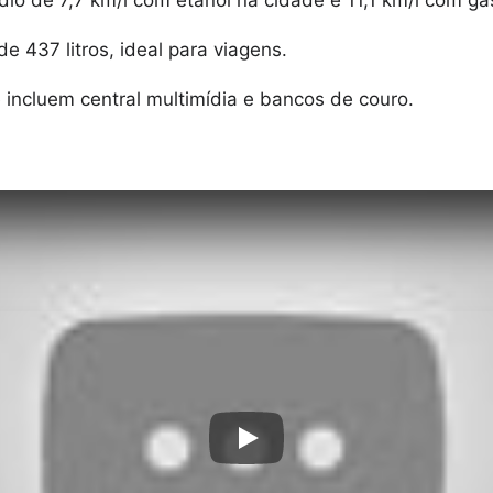
o de 7,7 km/l com etanol na cidade e 11,1 km/l com gas
e 437 litros, ideal para viagens.
e incluem central multimídia e bancos de couro.