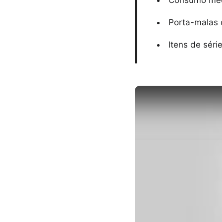
Consumo médi
Porta-malas d
Itens de séri