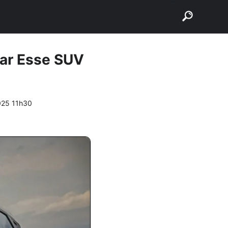
buscar
rar Esse SUV
025 11h30