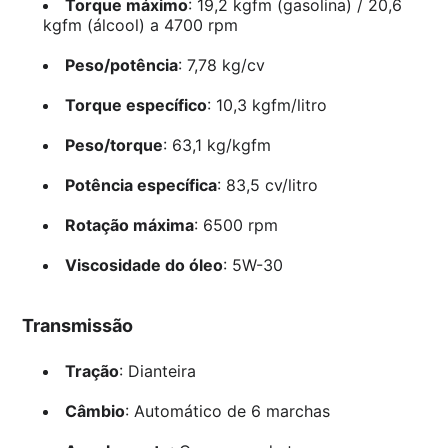
Torque máximo
: 19,2 kgfm (gasolina) / 20,6
kgfm (álcool) a 4700 rpm
Peso/potência
: 7,78 kg/cv
Torque específico
: 10,3 kgfm/litro
Peso/torque
: 63,1 kg/kgfm
Potência específica
: 83,5 cv/litro
Rotação máxima
: 6500 rpm
Viscosidade do óleo
: 5W-30
Transmissão
Tração
: Dianteira
Câmbio
: Automático de 6 marchas