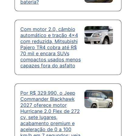
bateria?
Com motor 2.0, câmbio
automático e tração 4×4
com reduzida, Mitsubishi
Pajero TR4 cobra até R$
70 mil e encara SUVs
compactos usados menos
capazes fora do asfalto
Por R$ 329.990, o Jeep
Commander Blackhawk
2027 oferece motor
Hurricane 2.0 Flex de 272
cv, sete lugares,
acabamento premium e
aceleração de 0 a 100
km/h em 7 segundos; veja