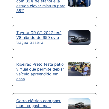
com 32% de etanol e já
estuda elevar mistura para
35%
Toyota GR GT 2027 terá
V8 híbrido de 650 cv e
tração traseira
Ribeirão Preto testa pátio
virtual que permite deixar
veículo apreendido em
casa
Carro elétrico com pneu
murcho gasta mais