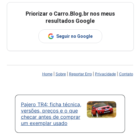
Priorizar o Carro.Blog.br nos meus
resultados Google
Seguir no Google
Home
|
Sobre
|
Reportar Erro
|
Privacidade
|
Contato
Pajero TR4: ficha técnica,
versões, preços e o que
checar antes de comprar
um exemplar usado