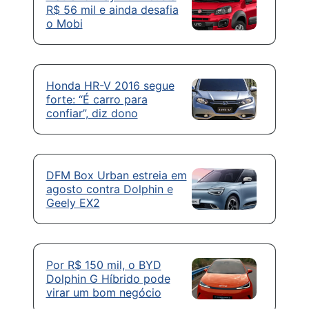
R$ 56 mil e ainda desafia
o Mobi
Honda HR-V 2016 segue
forte: “É carro para
confiar”, diz dono
DFM Box Urban estreia em
agosto contra Dolphin e
Geely EX2
Por R$ 150 mil, o BYD
Dolphin G Híbrido pode
virar um bom negócio