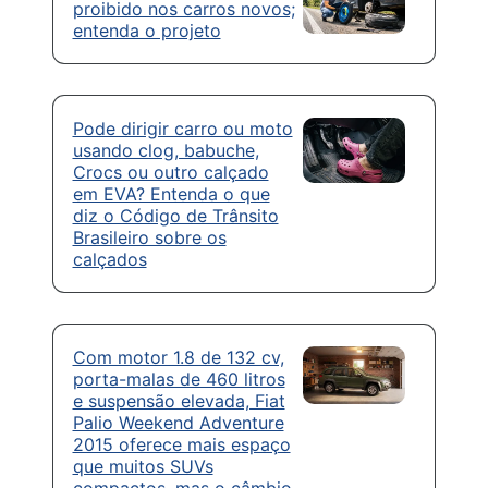
proibido nos carros novos;
entenda o projeto
Pode dirigir carro ou moto
usando clog, babuche,
Crocs ou outro calçado
em EVA? Entenda o que
diz o Código de Trânsito
Brasileiro sobre os
calçados
Com motor 1.8 de 132 cv,
porta-malas de 460 litros
e suspensão elevada, Fiat
Palio Weekend Adventure
2015 oferece mais espaço
que muitos SUVs
compactos, mas o câmbio