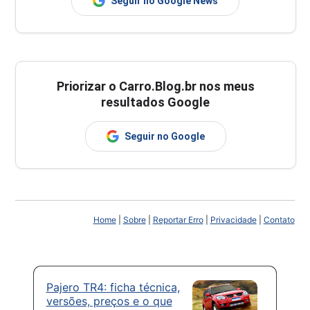
Seguir no Google News
Priorizar o Carro.Blog.br nos meus
resultados Google
Seguir no Google
Home
|
Sobre
|
Reportar Erro
|
Privacidade
|
Contato
Pajero TR4: ficha técnica,
versões, preços e o que