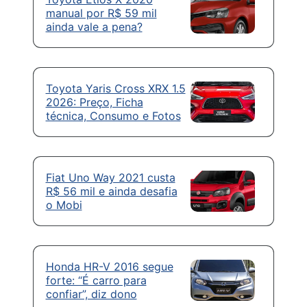
manual por R$ 59 mil
ainda vale a pena?
Toyota Yaris Cross XRX 1.5
2026: Preço, Ficha
técnica, Consumo e Fotos
Fiat Uno Way 2021 custa
R$ 56 mil e ainda desafia
o Mobi
Honda HR-V 2016 segue
forte: “É carro para
confiar”, diz dono