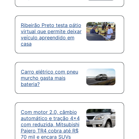
Ribeirão Preto testa pátio
virtual que permite deixar
veículo apreendido em
casa
Carro elétrico com pneu
murcho gasta mais
bateria?
Com motor 2.0, câmbio
automático e tração 4×4
com reduzida, Mitsubishi
Pajero TR4 cobra até R$
70 mil e encara SUVs