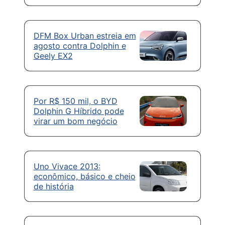
DFM Box Urban estreia em
agosto contra Dolphin e
Geely EX2
Por R$ 150 mil, o BYD
Dolphin G Híbrido pode
virar um bom negócio
Uno Vivace 2013:
econômico, básico e cheio
de história