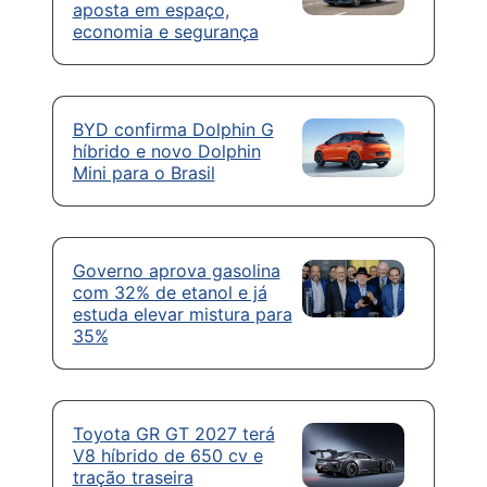
aposta em espaço,
economia e segurança
BYD confirma Dolphin G
híbrido e novo Dolphin
Mini para o Brasil
Governo aprova gasolina
com 32% de etanol e já
estuda elevar mistura para
35%
Toyota GR GT 2027 terá
V8 híbrido de 650 cv e
tração traseira