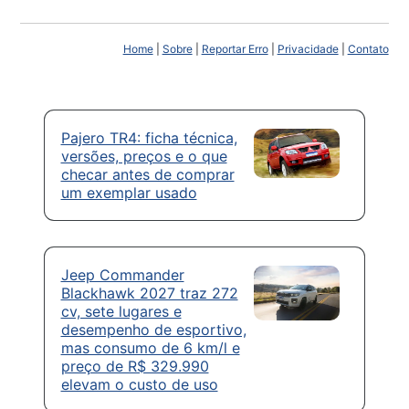
Home
|
Sobre
|
Reportar Erro
|
Privacidade
|
Contato
Pajero TR4: ficha técnica,
versões, preços e o que
checar antes de comprar
um exemplar usado
Jeep Commander
Blackhawk 2027 traz 272
cv, sete lugares e
desempenho de esportivo,
mas consumo de 6 km/l e
preço de R$ 329.990
elevam o custo de uso