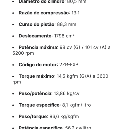
Diâmetro do cilindro
: 80,5 mm
Razão de compressão
: 13:1
Curso do pistão
: 88,3 mm
Deslocamento
: 1798 cm³
Potência máxima
: 98 cv (G) / 101 cv (A) a
5200 rpm
Código do motor
: 2ZR-FXB
Torque máximo
: 14,5 kgfm (G/A) a 3600
rpm
Peso/potência
: 13,86 kg/cv
Torque específico
: 8,1 kgfm/litro
Peso/torque
: 96,6 kg/kgfm
Potência específica
: 56,2 cv/litro