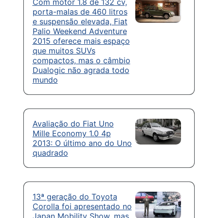
Com motor 1.8 de 132 cv,
porta-malas de 460 litros
e suspensão elevada, Fiat
Palio Weekend Adventure
2015 oferece mais espaço
que muitos SUVs
compactos, mas o câmbio
Dualogic não agrada todo
mundo
Avaliação do Fiat Uno
Mille Economy 1.0 4p
2013: O último ano do Uno
quadrado
13ª geração do Toyota
Corolla foi apresentado no
Japan Mobility Show, mas