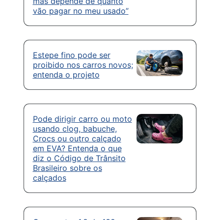
mas depende de quanto
vão pagar no meu usado”
Estepe fino pode ser
proibido nos carros novos;
entenda o projeto
Pode dirigir carro ou moto
usando clog, babuche,
Crocs ou outro calçado
em EVA? Entenda o que
diz o Código de Trânsito
Brasileiro sobre os
calçados