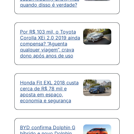
quando disso é verdade?
Por R$ 103 mil, o Toyota
Corolla XEi 2.0 2019 ainda
compensa? “Aguenta
qualquer viagem”, crava
dono após anos de uso
Honda Fit EXL 2018 custa
cerca de R$ 78 mil e
aposta em espaço,
economia e segurança
BYD confirma Dolphin G
híbrido e novo Dolphin