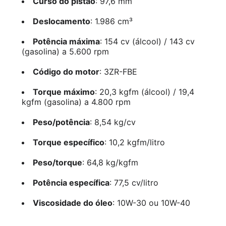
Curso do pistão
: 97,6 mm
Deslocamento
: 1.986 cm³
Potência máxima
: 154 cv (álcool) / 143 cv
(gasolina) a 5.600 rpm
Código do motor
: 3ZR-FBE
Torque máximo
: 20,3 kgfm (álcool) / 19,4
kgfm (gasolina) a 4.800 rpm
Peso/potência
: 8,54 kg/cv
Torque específico
: 10,2 kgfm/litro
Peso/torque
: 64,8 kg/kgfm
Potência específica
: 77,5 cv/litro
Viscosidade do óleo
: 10W-30 ou 10W-40