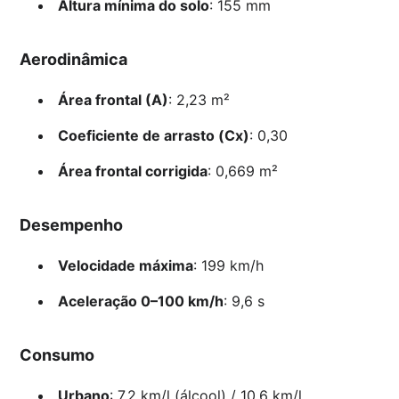
Altura mínima do solo
: 155 mm
Aerodinâmica
Área frontal (A)
: 2,23 m²
Coeficiente de arrasto (Cx)
: 0,30
Área frontal corrigida
: 0,669 m²
Desempenho
Velocidade máxima
: 199 km/h
Aceleração 0–100 km/h
: 9,6 s
Consumo
Urbano
: 7,2 km/l (álcool) / 10,6 km/l