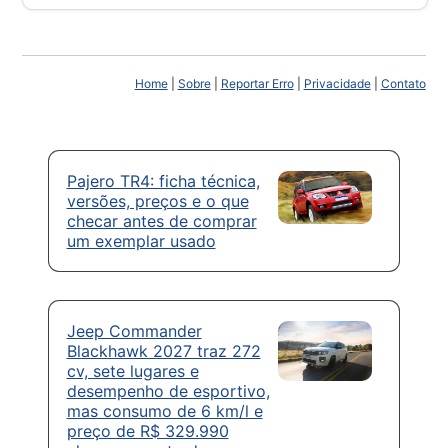
Home
|
Sobre
|
Reportar Erro
|
Privacidade
|
Contato
Pajero TR4: ficha técnica,
versões, preços e o que
checar antes de comprar
um exemplar usado
Jeep Commander
Blackhawk 2027 traz 272
cv, sete lugares e
desempenho de esportivo,
mas consumo de 6 km/l e
preço de R$ 329.990