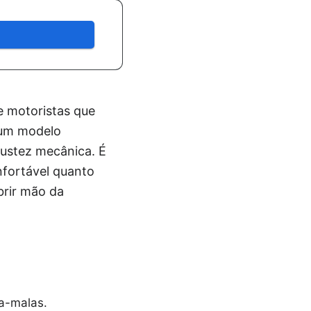
e motoristas que
 um modelo
bustez mecânica. É
nfortável quanto
brir mão da
a-malas.