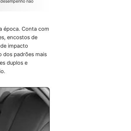
as desempenho não
 a época. Conta com
es, encostos de
 de impacto
o dos padrões mais
es duplos e
io.