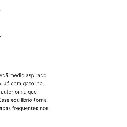
.
.
sedã médio aspirado.
. Já com gasolina,
o autonomia que
se equilíbrio torna
adas frequentes nos