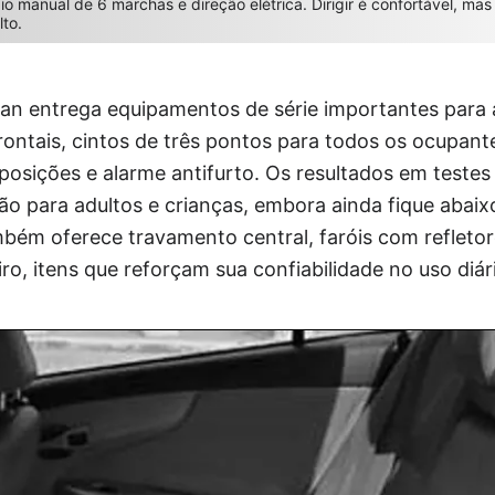
io manual de 6 marchas e direção elétrica. Dirigir é confortável, m
lto.
an entrega equipamentos de série importantes para
frontais, cintos de três pontos para todos os ocupant
osições e alarme antifurto. Os resultados em testes
o para adultos e crianças, embora ainda fique abaix
bém oferece travamento central, faróis com refletor
o, itens que reforçam sua confiabilidade no uso diár