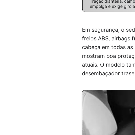
Tração dianteira, câmb
empolga e exige giro a
Em segurança, o sed
freios ABS, airbags 
cabeça em todas as p
mostram boa proteçã
atuais. O modelo tam
desembaçador traseir