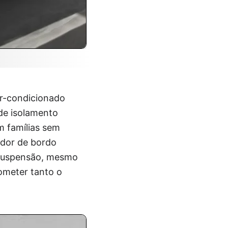
ar-condicionado
 de isolamento
m famílias sem
ador de bordo
A suspensão, mesmo
rometer tanto o