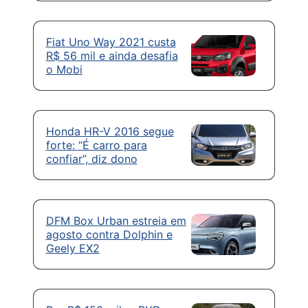
Fiat Uno Way 2021 custa
R$ 56 mil e ainda desafia
o Mobi
Honda HR-V 2016 segue
forte: “É carro para
confiar”, diz dono
DFM Box Urban estreia em
agosto contra Dolphin e
Geely EX2