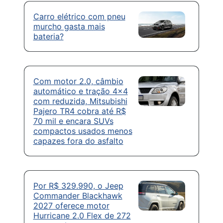
Carro elétrico com pneu
murcho gasta mais
bateria?
Com motor 2.0, câmbio
automático e tração 4×4
com reduzida, Mitsubishi
Pajero TR4 cobra até R$
70 mil e encara SUVs
compactos usados menos
capazes fora do asfalto
Por R$ 329.990, o Jeep
Commander Blackhawk
2027 oferece motor
Hurricane 2.0 Flex de 272