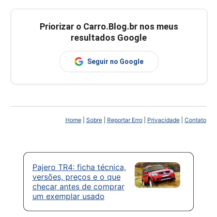
Priorizar o Carro.Blog.br nos meus
resultados Google
Seguir no Google
Home
|
Sobre
|
Reportar Erro
|
Privacidade
|
Contato
Pajero TR4: ficha técnica,
versões, preços e o que
checar antes de comprar
um exemplar usado