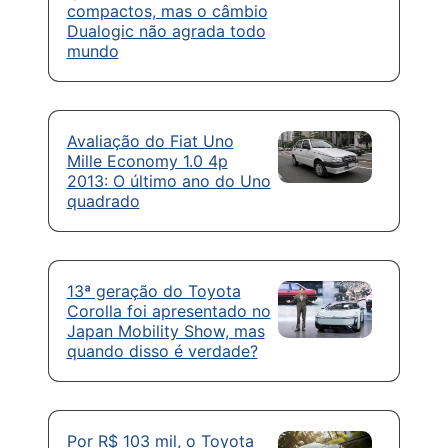
compactos, mas o câmbio
Dualogic não agrada todo
mundo
Avaliação do Fiat Uno
Mille Economy 1.0 4p
2013: O último ano do Uno
quadrado
13ª geração do Toyota
Corolla foi apresentado no
Japan Mobility Show, mas
quando disso é verdade?
Por R$ 103 mil, o Toyota